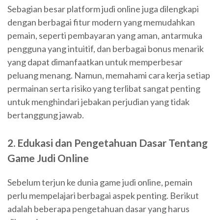
Sebagian besar platform judi online juga dilengkapi
dengan berbagai fitur modern yang memudahkan
pemain, seperti pembayaran yang aman, antarmuka
pengguna yang intuitif, dan berbagai bonus menarik
yang dapat dimanfaatkan untuk memperbesar
peluang menang. Namun, memahami cara kerja setiap
permainan serta risiko yang terlibat sangat penting
untuk menghindari jebakan perjudian yang tidak
bertanggung jawab.
2. Edukasi dan Pengetahuan Dasar Tentang
Game Judi Online
Sebelum terjun ke dunia game judi online, pemain
perlu mempelajari berbagai aspek penting. Berikut
adalah beberapa pengetahuan dasar yang harus