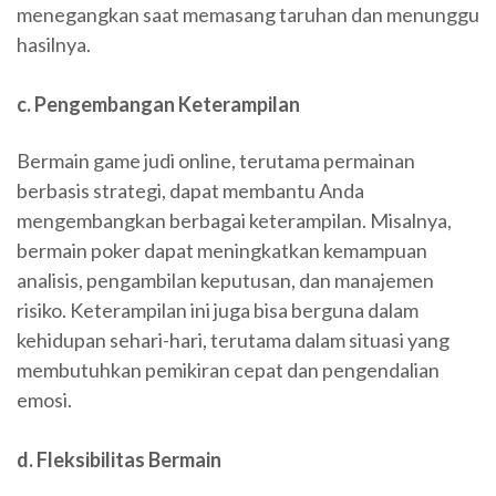
menegangkan saat memasang taruhan dan menunggu
hasilnya.
c. Pengembangan Keterampilan
Bermain game judi online, terutama permainan
berbasis strategi, dapat membantu Anda
mengembangkan berbagai keterampilan. Misalnya,
bermain poker dapat meningkatkan kemampuan
analisis, pengambilan keputusan, dan manajemen
risiko. Keterampilan ini juga bisa berguna dalam
kehidupan sehari-hari, terutama dalam situasi yang
membutuhkan pemikiran cepat dan pengendalian
emosi.
d. Fleksibilitas Bermain