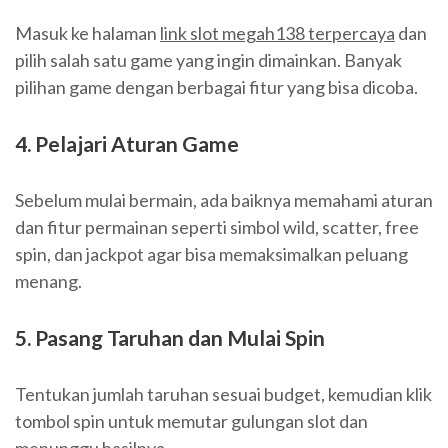
Masuk ke halaman
link slot megah138 terpercaya
dan
pilih salah satu game yang ingin dimainkan. Banyak
pilihan game dengan berbagai fitur yang bisa dicoba.
4. Pelajari Aturan Game
Sebelum mulai bermain, ada baiknya memahami aturan
dan fitur permainan seperti simbol wild, scatter, free
spin, dan jackpot agar bisa memaksimalkan peluang
menang.
5. Pasang Taruhan dan Mulai Spin
Tentukan jumlah taruhan sesuai budget, kemudian klik
tombol spin untuk memutar gulungan slot dan
menunggu hasilnya.