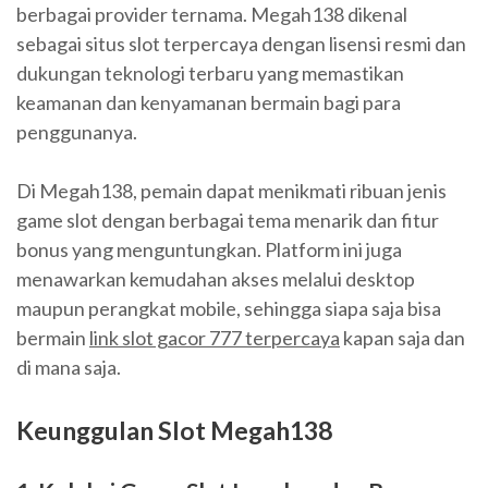
berbagai provider ternama. Megah138 dikenal
sebagai situs slot terpercaya dengan lisensi resmi dan
dukungan teknologi terbaru yang memastikan
keamanan dan kenyamanan bermain bagi para
penggunanya.
Di Megah138, pemain dapat menikmati ribuan jenis
game slot dengan berbagai tema menarik dan fitur
bonus yang menguntungkan. Platform ini juga
menawarkan kemudahan akses melalui desktop
maupun perangkat mobile, sehingga siapa saja bisa
bermain
link slot gacor 777 terpercaya
kapan saja dan
di mana saja.
Keunggulan Slot Megah138