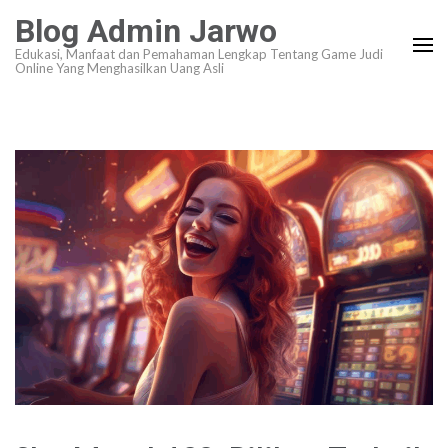
Lompat
Blog Admin Jarwo
ke
Edukasi, Manfaat dan Pemahaman Lengkap Tentang Game Judi
konten
Online Yang Menghasilkan Uang Asli
(Tekan
Enter)