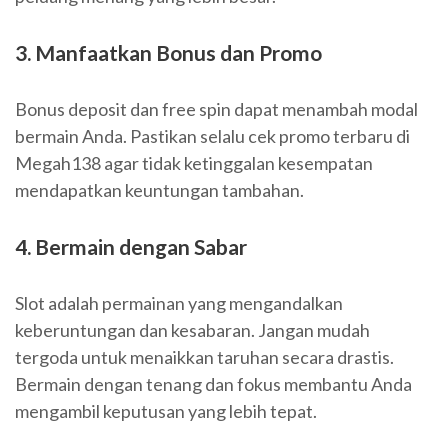
3. Manfaatkan Bonus dan Promo
Bonus deposit dan free spin dapat menambah modal
bermain Anda. Pastikan selalu cek promo terbaru di
Megah138 agar tidak ketinggalan kesempatan
mendapatkan keuntungan tambahan.
4. Bermain dengan Sabar
Slot adalah permainan yang mengandalkan
keberuntungan dan kesabaran. Jangan mudah
tergoda untuk menaikkan taruhan secara drastis.
Bermain dengan tenang dan fokus membantu Anda
mengambil keputusan yang lebih tepat.